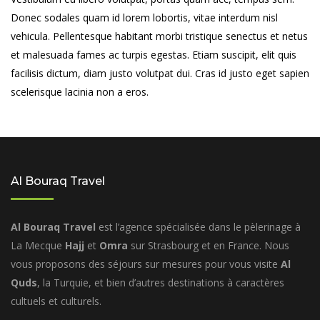
Donec sodales quam id lorem lobortis, vitae interdum nisl
vehicula. Pellentesque habitant morbi tristique senectus et netus
et malesuada fames ac turpis egestas. Etiam suscipit, elit quis
facilisis dictum, diam justo volutpat dui. Cras id justo eget sapien
scelerisque lacinia non a eros.
Al Bouraq Travel
Al Bouraq Travel
est l’agence spécialisée dans le pèlerinage à
La Mecque
Hajj
et
Omra
sur Strasbourg et en France. Nous
vous proposons des séjours sur mesures pour vous visite
Al
Quds
, la Turquie, et bien d’autres destinations à caractères
cultuels et culturels.