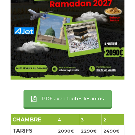
PDF avec toutes les infos
CHAMBRE
4
3
2
TARIFS
2090€
2290€
2490€