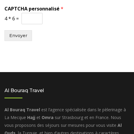
CAPTCHA personnalisé
*
4
*
6
=
Envoyer
Al Bouraq Travel
Al Bouraq Travel
est l’agence spécialisée dans le pèlerinage à
La Mecque
Hajj
et
Omra
sur Strasbourg et en France. Nous
vous proposons des séjours sur mesures pour vous visite
Al
Quds
, la Turquie, et bien d’autres destinations à caractères