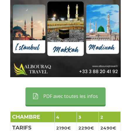
PDF avec toutes les infos
CHAMBRE
4
3
2
TARIFS
2190€
2290€
2490€